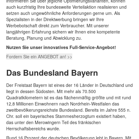
informieren Sie über jegliche Optimierungsvarianten, können
auch kurzfristig Ihre bundesweite Verteilaktion realisieren und
setzen auch ungewöhnliche Anforderungen gerne um. Als
Spezialisten in der Direktwerbung bringen wir Ihre
Werbebotschaft direkt zum Verbraucher. Mit unserer
langjährigen Erfahrung sichern wir Ihnen eine kompetente
Beratung, Planung und Abwicklung zu.
Nutzen Sie unser innovatives Full-Service-Angebot!
Fordern Sie ein ANGEBOT an! >>
Das Bundesland Bayern
Der Freistaat Bayern ist eines der 16 Länder in Deutschland und
liegt in dessen Südosten. Mit mehr als 70.500
Quadratkilometern ist es das flächenmäßig größte und mit rund
12,8 Millionen Einwohnern nach Nordrhein-Westfalen das
zweitbevölkerungsreichste Bundesland. Bereits im Jahre 555 n.
Chr. soll ein bayerisches Stammesherzogtum existiert haben,
das unter den Merowingern Teil des fränkischen
Herrschaftsbereichs wurde.
Rund 16 Prozent der deutschen Bevölkerung lebt in Bayern. Mit