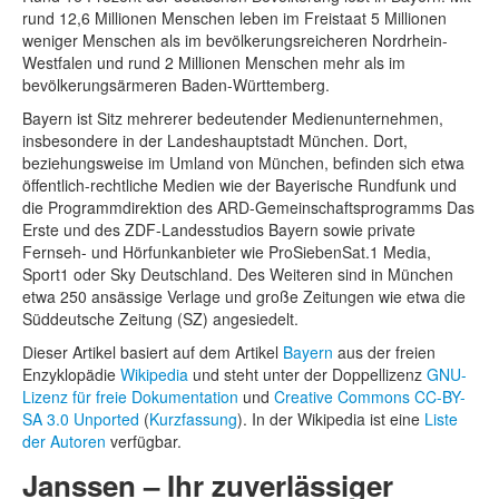
rund 12,6 Millionen Menschen leben im Freistaat 5 Millionen
weniger Menschen als im bevölkerungsreicheren Nordrhein-
Westfalen und rund 2 Millionen Menschen mehr als im
bevölkerungsärmeren Baden-Württemberg.
Bayern ist Sitz mehrerer bedeutender Medienunternehmen,
insbesondere in der Landeshauptstadt München. Dort,
beziehungsweise im Umland von München, befinden sich etwa
öffentlich-rechtliche Medien wie der Bayerische Rundfunk und
die Programmdirektion des ARD-Gemeinschaftsprogramms Das
Erste und des ZDF-Landesstudios Bayern sowie private
Fernseh- und Hörfunkanbieter wie ProSiebenSat.1 Media,
Sport1 oder Sky Deutschland. Des Weiteren sind in München
etwa 250 ansässige Verlage und große Zeitungen wie etwa die
Süddeutsche Zeitung (SZ) angesiedelt.
Dieser Artikel basiert auf dem Artikel
Bayern
aus der freien
Enzyklopädie
Wikipedia
und steht unter der Doppellizenz
GNU-
Lizenz für freie Dokumentation
und
Creative Commons CC-BY-
SA 3.0 Unported
(
Kurzfassung
). In der Wikipedia ist eine
Liste
der Autoren
verfügbar.
Janssen – Ihr zuverlässiger