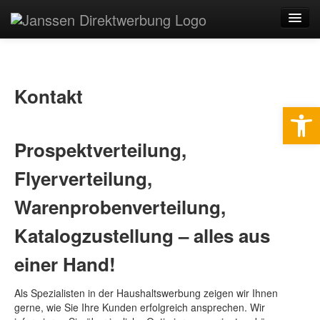
Startseite
Unternehmen
Kontakt
Werkzeugle
Leistungen
Qualitätssicherung
Prospektverteilung,
Service
Flyerverteilung,
Kontakt
Warenprobenverteilung,
Login
Katalogzustellung – alles aus
einer Hand!
Als Spezialisten in der Haushaltswerbung zeigen wir Ihnen
gerne, wie Sie Ihre Kunden erfolgreich ansprechen. Wir