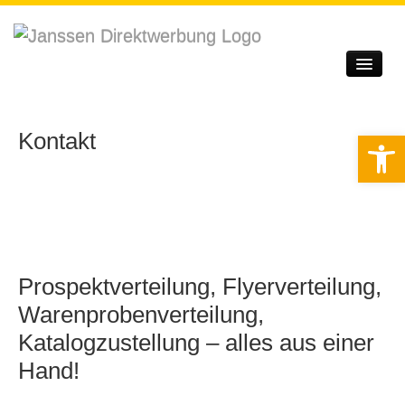
Startseite
Unternehmen
Kontakt
Werkzeugle
Leistungen
Qualitätssicherung
Service
Prospektverteilung, Flyerverteilung,
Kontakt
Warenprobenverteilung,
Login
Katalogzustellung – alles aus einer
Hand!