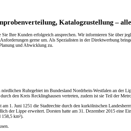
nprobenverteilung, Katalogzustellung – all
 Sie Ihre Kunden erfolgreich ansprechen. Wir informieren Sie über jeg
 Anforderungen gerne um. Als Spezialisten in der Direktwerbung bring
, Planung und Abwicklung zu.
 nördlichen Ruhrgebiet im Bundesland Nordrhein-Westfalen an der Li
urch den Kreis Recklinghausen vertreten, zudem ist sie Teil der Metr
hielt am 1. Juni 1251 die Stadtrechte durch den kurkölnischen Landesh
dlich der Lippe erweitert. Dorsten hatte am 31. Dezember 2015 eine Ei
d 158,5 km²).
usen.