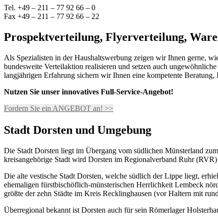
Tel. +49 – 211 – 77 92 66 – 0
Fax +49 – 211 – 77 92 66 – 22
Prospektverteilung, Flyerverteilung, Ware
Als Spezialisten in der Haushaltswerbung zeigen wir Ihnen gerne, wie
bundesweite Verteilaktion realisieren und setzen auch ungewöhnliche
langjährigen Erfahrung sichern wir Ihnen eine kompetente Beratung
Nutzen Sie unser innovatives Full-Service-Angebot!
Fordern Sie ein ANGEBOT an! >>
Stadt Dorsten und Umgebung
Die Stadt Dorsten liegt im Übergang vom südlichen Münsterland zum
kreisangehörige Stadt wird Dorsten im Regionalverband Ruhr (RVR) d
Die alte vestische Stadt Dorsten, welche südlich der Lippe liegt, er
ehemaligen fürstbischöflich-münsterischen Herrlichkeit Lembeck nör
größte der zehn Städte im Kreis Recklinghausen (vor Haltern mit run
Überregional bekannt ist Dorsten auch für sein Römerlager Holsterha