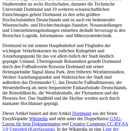
Studierenden an sechs Hochschulen, darunter die Technische
Universität Dortmund und 19 weiteren wissenschaftlichen
Einrichtungen gehört Dortmund zu den zehn größten
Hochschulstädten Deutschlands und ist auch ein bedeutender
Wissenschafts- und Hochtechnologie-Standort. Neuansiedlungen
und Unternehmensgründungen entstehen deshalb bevorzugt in den
Bereichen Logistik, Informations- und Mikrosystemtechnik.
Dortmund ist mit seinem Hauptbahnhof und Flughafen der
wichtigste Verkehrsknoten im östlichen Ruhrgebiet und
Anziehungspunkt für das vor allem östlich der Stadt ländlich
geprägte Umland. Überregionale Bekanntheit genießt Dortmund
durch den Fußballverein Borussia Dortmund mit seiner
Heimspielstätte Signal Iduna Park, dem früheren Westfalenstadion.
Weitere Anziehungspunkte und Wahrzeichen der Stadt sind
außerdem das Dortmunder U, das Deutsche Fußballmuseum, der
Westenhellweg als meist frequentierte Einkaufsstraße Deutschlands,
die Reinoldikirche, die Westfalenhalle, der Florianturm und der
Phoenix-See. Das Stadtbild und die Skyline werden auch durch
markante Hochhäuser geprägt.
Dieser Artikel basiert auf dem Artikel
Dortmund
aus der freien
Enzyklopädie
Wikipedia
und steht unter der Doppellizenz
GNU-
Lizenz für freie Dokumentation
und
Creative Commons CC-BY-SA
3.0 Unported
(
Kurzfassung
). In der Wikipedia ist eine
Liste der