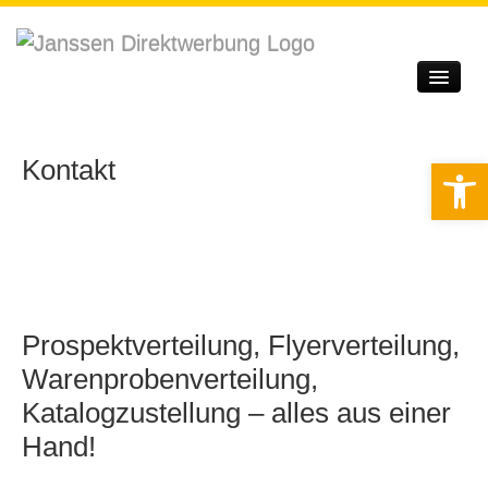
Startseite
Unternehmen
Kontakt
Werkzeugle
Leistungen
Qualitätssicherung
Service
Prospektverteilung, Flyerverteilung,
Kontakt
Warenprobenverteilung,
Login
Katalogzustellung – alles aus einer
Hand!