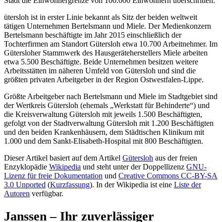
Stadt die Einwohnergrenze von 100.000 Einwohnern überschritten.
ütersloh ist in erster Linie bekannt als Sitz der beiden weltweit
tätigen Unternehmen Bertelsmann und Miele. Der Medienkonzern
Bertelsmann beschäftigte im Jahr 2015 einschließlich der
Tochterfirmen am Standort Gütersloh etwa 10.700 Arbeitnehmer. Im
Gütersloher Stammwerk des Hausgeräteherstellers Miele arbeiten
etwa 5.500 Beschäftigte. Beide Unternehmen besitzen weitere
Arbeitsstätten im näheren Umfeld von Gütersloh und sind die
größten privaten Arbeitgeber in der Region Ostwestfalen-Lippe.
Größte Arbeitgeber nach Bertelsmann und Miele im Stadtgebiet sind
der Wertkreis Gütersloh (ehemals „Werkstatt für Behinderte“) und
die Kreisverwaltung Gütersloh mit jeweils 1.500 Beschäftigten,
gefolgt von der Stadtverwaltung Gütersloh mit 1.200 Beschäftigten
und den beiden Krankenhäusern, dem Städtischen Klinikum mit
1.000 und dem Sankt-Elisabeth-Hospital mit 800 Beschäftigten.
Dieser Artikel basiert auf dem Artikel
Gütersloh
aus der freien
Enzyklopädie
Wikipedia
und steht unter der Doppellizenz
GNU-
Lizenz für freie Dokumentation
und
Creative Commons CC-BY-SA
3.0 Unported
(
Kurzfassung
). In der Wikipedia ist eine
Liste der
Autoren
verfügbar.
Janssen – Ihr zuverlässiger