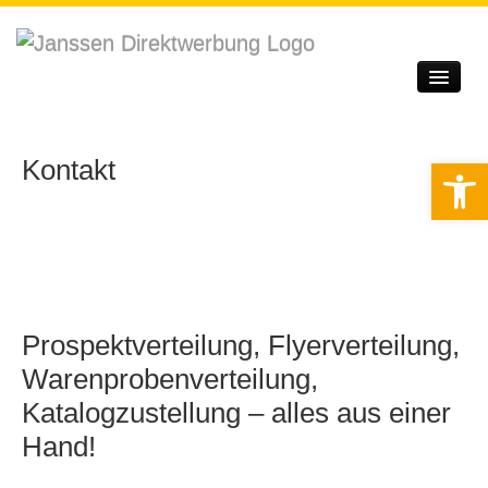
Startseite
Unternehmen
Kontakt
Werkzeugle
Leistungen
Qualitätssicherung
Service
Prospektverteilung, Flyerverteilung,
Kontakt
Warenprobenverteilung,
Login
Katalogzustellung – alles aus einer
Hand!