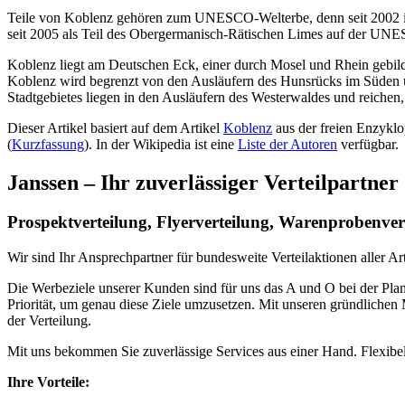
Teile von Koblenz gehören zum UNESCO-Welterbe, denn seit 2002 ist d
seit 2005 als Teil des Obergermanisch-Rätischen Limes auf der UNESC
Koblenz liegt am Deutschen Eck, einer durch Mosel und Rhein gebil
Koblenz wird begrenzt von den Ausläufern des Hunsrücks im Süden und
Stadtgebietes liegen in den Ausläufern des Westerwaldes und reichen, 
Dieser Artikel basiert auf dem Artikel
Koblenz
aus der freien Enzykl
(
Kurzfassung
). In der Wikipedia ist eine
Liste der Autoren
verfügbar.
Janssen – Ihr zuverlässiger Verteilpartner
Prospektverteilung, Flyerverteilung, Warenprobenver
Wir sind Ihr Ansprechpartner für bundesweite Verteilaktionen aller Art
Die Werbeziele unserer Kunden sind für uns das A und O bei der Pl
Priorität, um genau diese Ziele umzusetzen. Mit unseren gründlichen
der Verteilung.
Mit uns bekommen Sie zuverlässige Services aus einer Hand. Flexibel
Ihre Vorteile: