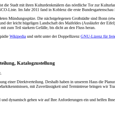
ie Stadt mit ihren Kulturdenkmälern das nördliche Tor zur Kulturland
O-Liste. Im Jahr 2011 fand in Koblenz die erste Bundesgartenschau in
deten Mündungsspitze. Die nächstgelegenen Großstädte sind Bonn (et
 der leicht hügeligen Landschaft des Maifeldes (Ausläufer der Eifel)
mit zum Teil starkem Gefälle, bis dicht an den Fluss heran.
opädie
Wikipedia
und steht unter der Doppellizenz
GNU-Lizenz für fre
teilung, Katalogzustellung
.
anung einer Direktverteilung. Deshalb haben in unserem Haus die Pla
 Marktkenntnissen, mit Zuverlässigkeit und Termintreue bringen wir Tr
 und dynamisch gehen wir auf Ihre Anforderungen ein und helfen Ihnen