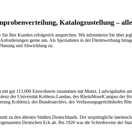
nprobenverteilung, Katalogzustellung – all
 Sie Ihre Kunden erfolgreich ansprechen. Wir informieren Sie über jeg
 Anforderungen gerne um. Als Spezialisten in der Direktwerbung bring
, Planung und Abwicklung zu.
e ist mit gut 113.000 Einwohnern zusammen mit Mainz, Ludwigshafen am 
 Koblenz der Universität Koblenz-Landau, des RheinMoselCampus der 
erung Koblenz), des Bundesarchivs, des Verfassungsgerichtshofes Rhe
amit zu den ältesten Städten Deutschlands. Der ursprüngliche lateinis
ogenannten Deutschen Eck ab. Bis 1926 war die Schreibweise der Sta