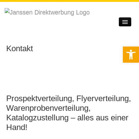
Startseite
Unternehmen
Kontakt
Werkzeugle
Leistungen
Qualitätssicherung
Service
Prospektverteilung, Flyerverteilung,
Kontakt
Warenprobenverteilung,
Login
Katalogzustellung – alles aus einer
Hand!