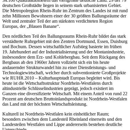
34.100 Quadratkilometern das viertgrößte deutsche Land. 29 der 79
deutschen Großstädte liegen in seinem stark urbanisierten Gebiet.
Die Metropolregion Rhein-Ruhr im Zentrum des Landes ist mit rund
zehn Millionen Bewohnern einer der 30 größten Ballungsräume der
Welt und zentraler Teil der am stärksten verdichteten Region
Europas, der „Blauen Banane“.
Den nördlichen Teil des Ballungsraums Rhein-Ruhr bildet das stark
verstädterte Ruhrgebiet mit den Zentren Dortmund, Essen, Duisburg
und Bochum. Dessen wirtschaftlicher Aufstieg basierte im frühen
19. Jahrhundert auf der Industrialisierung und der Montanindustrie,
insbesondere dem Erz- und Kohlebergbau. Seit dem Rückgang des
Bergbaus ab den 1960er Jahren vollzieht sich ein bis heute
andauernder Strukturwandel hin zu einer Dienstleistungs- und
Technologiewirtschaft, welcher durch subventionierte Großprojekte
wie RUHR.2010 – Kulturhauptstadt Europas begleitet wird. Bis
heute ist die Wirtschaftsstruktur Nordrhein-Westfalens durch
altindustrielle Schlüsselindustrien geprägt, jedoch existiert im
Ganzen eine diversifizierte Wirtschaft. Mit einem Anteil von rund 22
Prozent am deutschen Bruttoinlandsprodukt ist Nordrhein-Westfalen
das Land mit der höchsten Wirtschaftsleistung.
Kulturell ist Nordrhein-Westfalen kein einheitlicher Raum;
besonders zwischen dem Landesteil Rheinland einerseits und den
Landesteilen Westfalen und Lippe andererseits bestehen deutliche
Unterschiede.