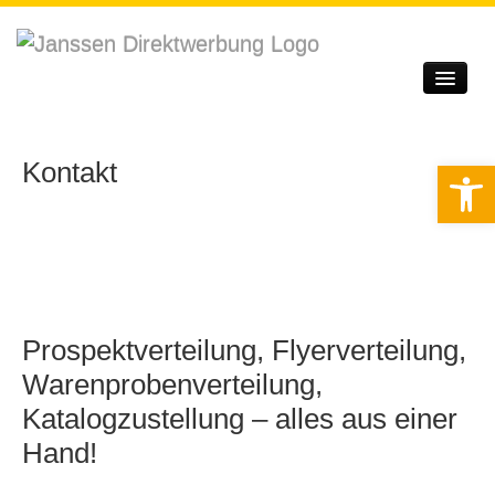
Startseite
Unternehmen
Kontakt
Werkzeugle
Leistungen
Qualitätssicherung
Service
Prospektverteilung, Flyerverteilung,
Kontakt
Warenprobenverteilung,
Login
Katalogzustellung – alles aus einer
Hand!